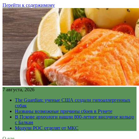
Перейти к содержимому
7 августа, 2026
The Guardian: ученые США создали гипоаллергенных
собак
Названы возможные причины сбоев в Рунете
В Пскове археологи нашли 800-летнее височное кольцо
с Балкан
Модули РОС отделят от МКС
О еде