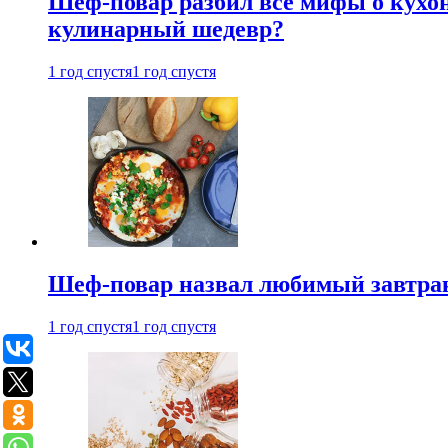
Шеф-повар разбил все мифы о кухонн
кулинарный шедевр?
1 год спустя
1 год спустя
Шеф-повар назвал любимый завтрак 
1 год спустя
1 год спустя