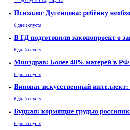
1 год спустя
1 год спустя
Психолог Дугенцова: ребёнку необх
6 дней спустя
В ГД подготовили законопроект о 
6 дней спустя
Минздрав: Более 40% матерей в РФ
6 дней спустя
Виноват искусственный интеллект: 
6 дней спустя
Буцкая: кормящие грудью россиянк
6 дней спустя