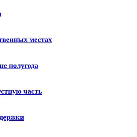
а
твенных местах
ше полугода
устную часть
ддержки