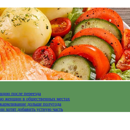
ацию после переезда
дью женщин в общественных местах
скармливание дольше полугода
ии хотят добавить устную часть