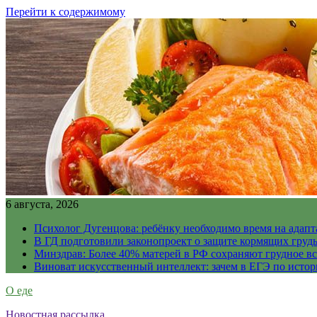
Перейти к содержимому
6 августа, 2026
Психолог Дугенцова: ребёнку необходимо время на адапт
В ГД подготовили законопроект о защите кормящих гру
Минздрав: Более 40% матерей в РФ сохраняют грудное в
Виноват искусственный интеллект: зачем в ЕГЭ по истор
О еде
Новостная рассылка