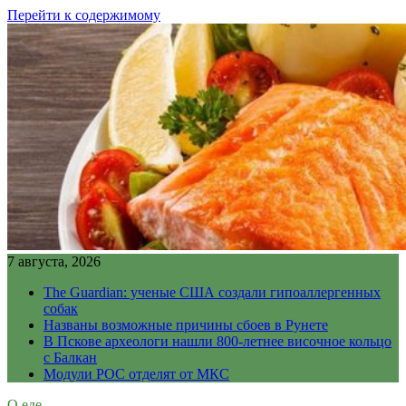
Перейти к содержимому
7 августа, 2026
The Guardian: ученые США создали гипоаллергенных
собак
Названы возможные причины сбоев в Рунете
В Пскове археологи нашли 800-летнее височное кольцо
с Балкан
Модули РОС отделят от МКС
О еде