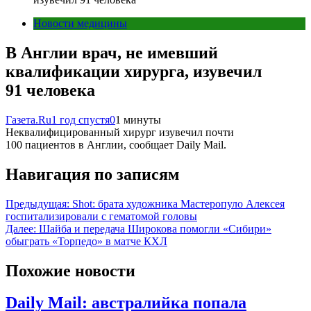
Новости медицины
В Англии врач, не имевший
квалификации хирурга, изувечил
91 человека
Газета.Ru
1 год спустя
0
1 минуты
Неквалифицированный хирург изувечил почти
100 пациентов в Англии, сообщает Daily Mail.
Навигация по записям
Предыдущая:
Shot: брата художника Мастеропуло Алексея
госпитализировали с гематомой головы
Далее:
Шайба и передача Широкова помогли «Сибири»
обыграть «Торпедо» в матче КХЛ
Похожие новости
Daily Mail: австралийка попала