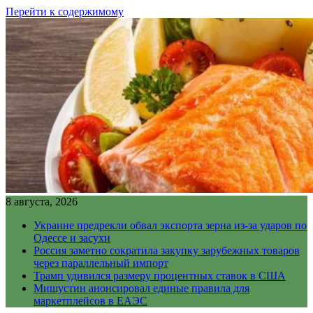
Перейти к содержимому
8 августа, 2026
Украине предрекли обвал экспорта зерна из-за ударов по
Одессе и засухи
Россия заметно сократила закупку зарубежных товаров
через параллельный импорт
Трамп удивился размеру процентных ставок в США
Мишустин анонсировал единые правила для
маркетплейсов в ЕАЭС