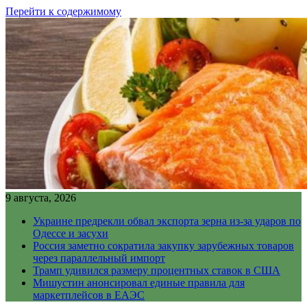
Перейти к содержимому
9 августа, 2026
Украине предрекли обвал экспорта зерна из-за ударов по
Одессе и засухи
Россия заметно сократила закупку зарубежных товаров
через параллельный импорт
Трамп удивился размеру процентных ставок в США
Мишустин анонсировал единые правила для
маркетплейсов в ЕАЭС