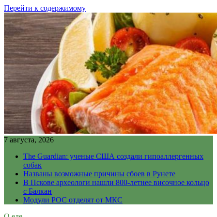
Перейти к содержимому
7 августа, 2026
The Guardian: ученые США создали гипоаллергенных
собак
Названы возможные причины сбоев в Рунете
В Пскове археологи нашли 800-летнее височное кольцо
с Балкан
Модули РОС отделят от МКС
О еде