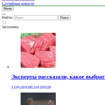
Случайные новости
Меню
Найти:
Заголовки
Эксперты рассказали, какое выбрат
1 год спустя
1 год спустя