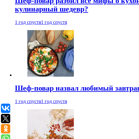
Шеф-повар разбил все мифы о кухонн
кулинарный шедевр?
1 год спустя
1 год спустя
Шеф-повар назвал любимый завтрак 
1 год спустя
1 год спустя