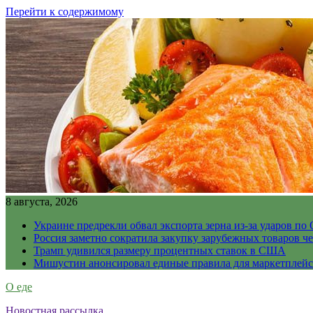
Перейти к содержимому
8 августа, 2026
Украине предрекли обвал экспорта зерна из-за ударов по 
Россия заметно сократила закупку зарубежных товаров ч
Трамп удивился размеру процентных ставок в США
Мишустин анонсировал единые правила для маркетплей
О еде
Новостная рассылка