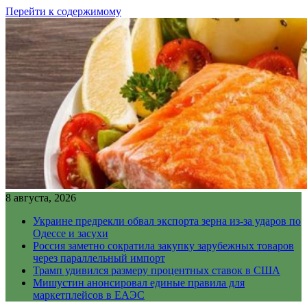
Перейти к содержимому
8 августа, 2026
Украине предрекли обвал экспорта зерна из-за ударов по
Одессе и засухи
Россия заметно сократила закупку зарубежных товаров
через параллельный импорт
Трамп удивился размеру процентных ставок в США
Мишустин анонсировал единые правила для
маркетплейсов в ЕАЭС