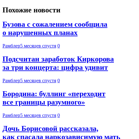
Похожие новости
Бузова с сожалением сообщила
о нарушенных планах
Рамблер
5 месяцев спустя
0
Подсчитан заработок Киркорова
за три концерта: цифра удивит
Рамблер
5 месяцев спустя
0
Бородина: буллинг «переходит
все границы разумного»
Рамблер
5 месяцев спустя
0
Дочь Борисовой рассказала,
как спасала наркозависимую мать