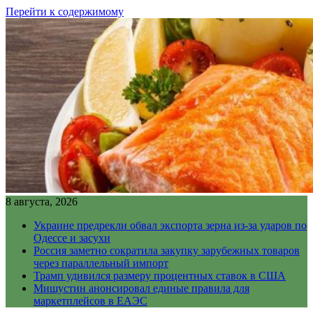
Перейти к содержимому
8 августа, 2026
Украине предрекли обвал экспорта зерна из-за ударов по
Одессе и засухи
Россия заметно сократила закупку зарубежных товаров
через параллельный импорт
Трамп удивился размеру процентных ставок в США
Мишустин анонсировал единые правила для
маркетплейсов в ЕАЭС