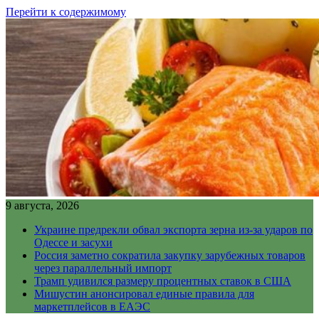
Перейти к содержимому
9 августа, 2026
Украине предрекли обвал экспорта зерна из-за ударов по
Одессе и засухи
Россия заметно сократила закупку зарубежных товаров
через параллельный импорт
Трамп удивился размеру процентных ставок в США
Мишустин анонсировал единые правила для
маркетплейсов в ЕАЭС