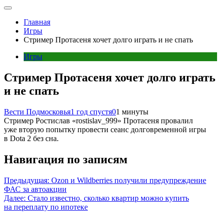
Главная
Игры
Стример Протасеня хочет долго играть и не спать
Игры
Стример Протасеня хочет долго играть
и не спать
Вести Подмосковья
1 год спустя
0
1 минуты
Стример Ростислав «rostislav_999» Протасеня провалил
уже вторую попытку провести сеанс долговременной игры
в Dota 2 без сна.
Навигация по записям
Предыдущая:
Ozon и Wildberries получили предупреждение
ФАС за автоакции
Далее:
Стало известно, сколько квартир можно купить
на переплату по ипотеке