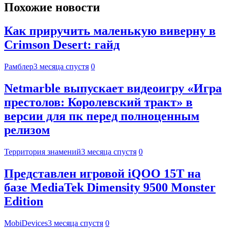
Похожие новости
Как приручить маленькую виверну в
Crimson Desert: гайд
Рамблер
3 месяца спустя
0
Netmarble выпускает видеоигру «Игра
престолов: Королевский тракт» в
версии для пк перед полноценным
релизом
Территория знамений
3 месяца спустя
0
Представлен игровой iQOO 15T на
базе MediaTek Dimensity 9500 Monster
Edition
MobiDevices
3 месяца спустя
0