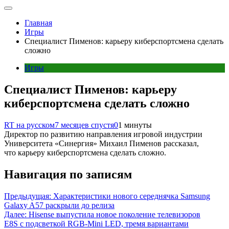
Главная
Игры
Специалист Пименов: карьеру киберспортсмена сделать
сложно
Игры
Специалист Пименов: карьеру
киберспортсмена сделать сложно
RT на русском
7 месяцев спустя
0
1 минуты
Директор по развитию направления игровой индустрии
Университета «Синергия» Михаил Пименов рассказал,
что карьеру киберспортсмена сделать сложно.
Навигация по записям
Предыдущая:
Характеристики нового середнячка Samsung
Galaxy A57 раскрыли до релиза
Далее:
Hisense выпустила новое поколение телевизоров
E8S с подсветкой RGB‑Mini LED, тремя вариантами