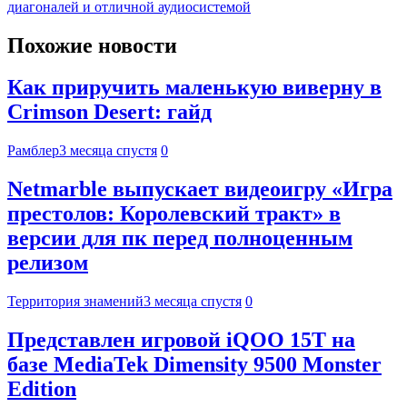
диагоналей и отличной аудиосистемой
Похожие новости
Как приручить маленькую виверну в
Crimson Desert: гайд
Рамблер
3 месяца спустя
0
Netmarble выпускает видеоигру «Игра
престолов: Королевский тракт» в
версии для пк перед полноценным
релизом
Территория знамений
3 месяца спустя
0
Представлен игровой iQOO 15T на
базе MediaTek Dimensity 9500 Monster
Edition