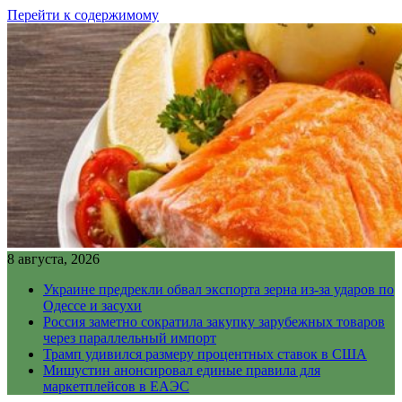
Перейти к содержимому
8 августа, 2026
Украине предрекли обвал экспорта зерна из-за ударов по
Одессе и засухи
Россия заметно сократила закупку зарубежных товаров
через параллельный импорт
Трамп удивился размеру процентных ставок в США
Мишустин анонсировал единые правила для
маркетплейсов в ЕАЭС