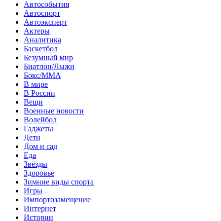
Автособытия
Автоспорт
Автоэксперт
Актеры
Аналитика
Баскетбол
Безумный мир
Биатлон/Лыжи
Бокс/MMA
В мире
В России
Вещи
Военные новости
Волейбол
Гаджеты
Дети
Дом и сад
Еда
Звёзды
Здоровье
Зимние виды спорта
Игры
Импортозамещение
Интернет
Истории