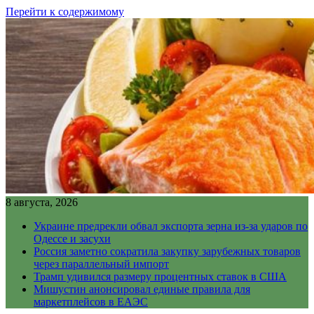
Перейти к содержимому
8 августа, 2026
Украине предрекли обвал экспорта зерна из-за ударов по
Одессе и засухи
Россия заметно сократила закупку зарубежных товаров
через параллельный импорт
Трамп удивился размеру процентных ставок в США
Мишустин анонсировал единые правила для
маркетплейсов в ЕАЭС