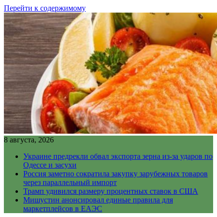
Перейти к содержимому
8 августа, 2026
Украине предрекли обвал экспорта зерна из-за ударов по
Одессе и засухи
Россия заметно сократила закупку зарубежных товаров
через параллельный импорт
Трамп удивился размеру процентных ставок в США
Мишустин анонсировал единые правила для
маркетплейсов в ЕАЭС