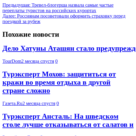
Предыдущая:
Тревел-блогерша назвала самые частые
переплаты туристов на российских курортах
Далее:
Россиянам посоветовали оформить страховку перед
поездкой за рубеж
Похожие новости
Дело Хатуны Аташян стало предупрежде
TourDom
2 месяца спустя
0
Турэксперт Мохов: защититься от
кражи во время отдыха в другой
стране сложно
Газета.Ru
2 месяца спустя
0
Турэксперт Ансталь: На шведском
столе лучше отказываться от салатов и