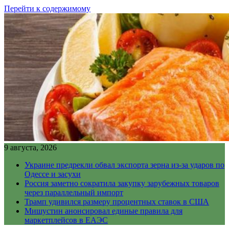
Перейти к содержимому
9 августа, 2026
Украине предрекли обвал экспорта зерна из-за ударов по
Одессе и засухи
Россия заметно сократила закупку зарубежных товаров
через параллельный импорт
Трамп удивился размеру процентных ставок в США
Мишустин анонсировал единые правила для
маркетплейсов в ЕАЭС