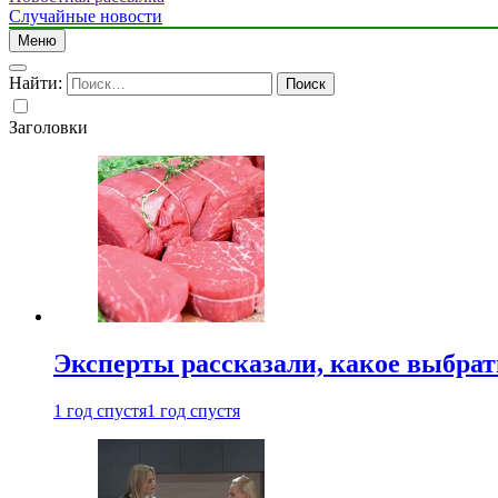
Случайные новости
Меню
Найти:
Заголовки
Эксперты рассказали, какое выбрат
1 год спустя
1 год спустя