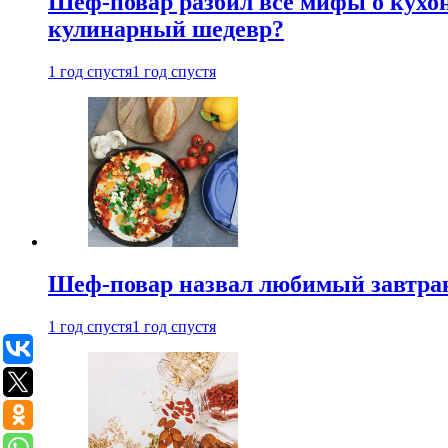
Шеф-повар разбил все мифы о кухонн
кулинарный шедевр?
1 год спустя
1 год спустя
Шеф-повар назвал любимый завтрак 
1 год спустя
1 год спустя