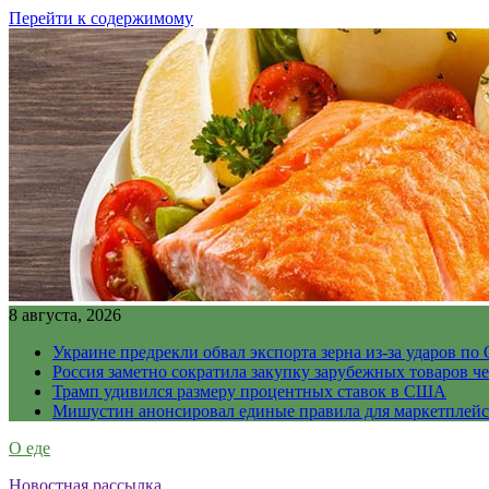
Перейти к содержимому
8 августа, 2026
Украине предрекли обвал экспорта зерна из-за ударов по 
Россия заметно сократила закупку зарубежных товаров ч
Трамп удивился размеру процентных ставок в США
Мишустин анонсировал единые правила для маркетплей
О еде
Новостная рассылка