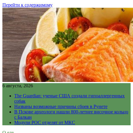
Перейти к содержимому
6 августа, 2026
The Guardian: ученые США создали гипоаллергенных
собак
Названы возможные причины сбоев в Рунете
В Пскове археологи нашли 800-летнее височное кольцо
с Балкан
Модули РОС отделят от МКС
О еде