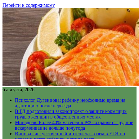
Перейти к содержимому
6 августа, 2026
Психолог Дугенцова: ребёнку необходимо время на
адаптацию после переезда
В ГД подготовили законопроект о защите кормящих
грудью женщин в общественных местах
Минздрав: Более 40% матерей в РФ сохраняют грудное
вскармливание дольше полугода
Виноват искусственный интеллект: зачем в ЕГЭ по