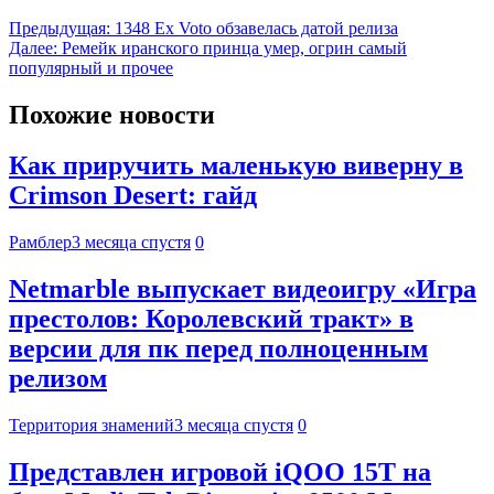
Предыдущая:
1348 Ex Voto обзавелась датой релиза
Далее:
Ремейк иранского принца умер, огрин самый
популярный и прочее
Похожие новости
Как приручить маленькую виверну в
Crimson Desert: гайд
Рамблер
3 месяца спустя
0
Netmarble выпускает видеоигру «Игра
престолов: Королевский тракт» в
версии для пк перед полноценным
релизом
Территория знамений
3 месяца спустя
0
Представлен игровой iQOO 15T на