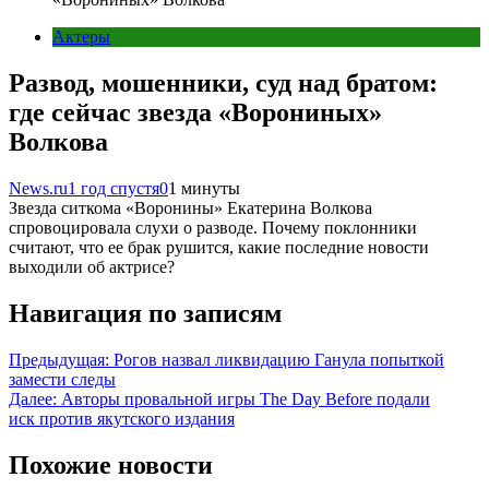
Актеры
Развод, мошенники, суд над братом:
где сейчас звезда «Ворониных»
Волкова
News.ru
1 год спустя
0
1 минуты
Звезда ситкома «Воронины» Екатерина Волкова
спровоцировала слухи о разводе. Почему поклонники
считают, что ее брак рушится, какие последние новости
выходили об актрисе?
Навигация по записям
Предыдущая:
Рогов назвал ликвидацию Ганула попыткой
замести следы
Далее:
Авторы провальной игры The Day Before подали
иск против якутского издания
Похожие новости