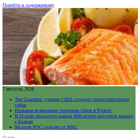
Перейти к содержимому
7 августа, 2026
The Guardian: ученые США создали гипоаллергенных
собак
Названы возможные причины сбоев в Рунете
В Пскове археологи нашли 800-летнее височное кольцо
с Балкан
Модули РОС отделят от МКС
О еде