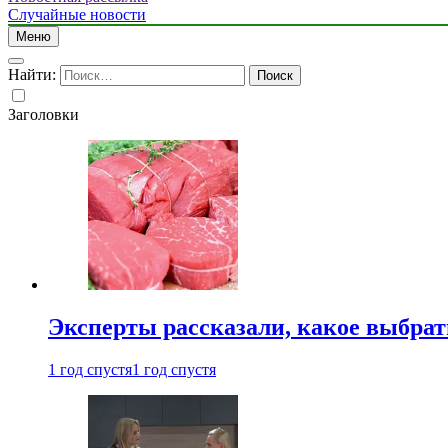
Случайные новости
Меню
Найти:
Заголовки
Эксперты рассказали, какое выбрат
1 год спустя
1 год спустя