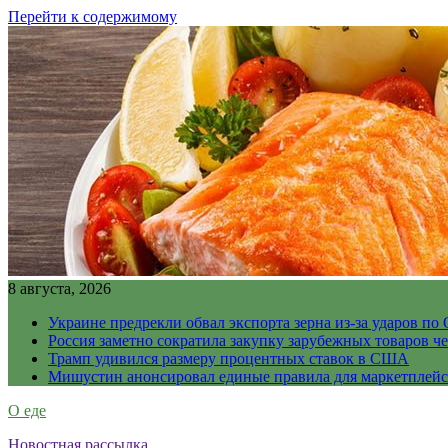
Перейти к содержимому
8 августа, 2026
Украине предрекли обвал экспорта зерна из-за ударов по 
Россия заметно сократила закупку зарубежных товаров ч
Трамп удивился размеру процентных ставок в США
Мишустин анонсировал единые правила для маркетплей
О еде
Новостная рассылка