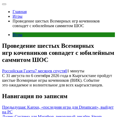
Главная
Игры
Проведение шестых Всемирных игр кочевников
совпадет с юбилейным саммитом ШОС
Игры
Проведение шестых Всемирных
игр кочевников совпадет с юбилейным
саммитом ШОС
Российская Газета
7 месяцев спустя
0
1 минуты
С 31 августа по 6 сентября 2026 года в Кыргызстане пройдут
шестые Всемирные игры кочевников (ВИК). Событие
это ожидаемое и волнительное для всех кыргызстанцев.
Навигация по записям
Предыдущая:
Karous, «последняя игра для Dreamcast», выйдет
на PC
Далее:
Система для Marathon, рекордный декабрь Steam