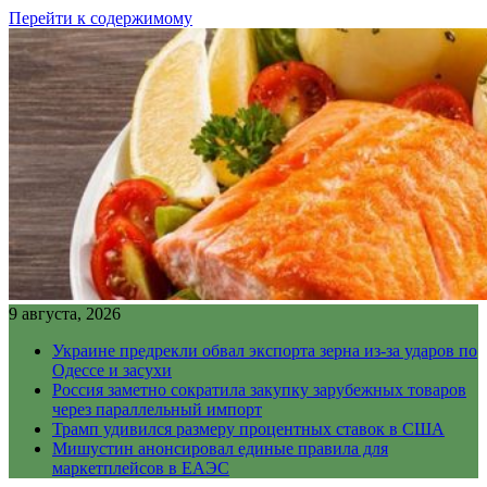
Перейти к содержимому
9 августа, 2026
Украине предрекли обвал экспорта зерна из-за ударов по
Одессе и засухи
Россия заметно сократила закупку зарубежных товаров
через параллельный импорт
Трамп удивился размеру процентных ставок в США
Мишустин анонсировал единые правила для
маркетплейсов в ЕАЭС