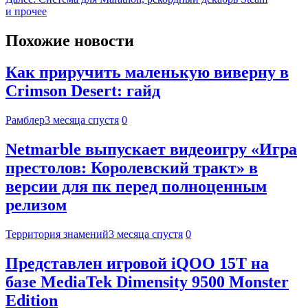
и прочее
Похожие новости
Как приручить маленькую виверну в
Crimson Desert: гайд
Рамблер
3 месяца спустя
0
Netmarble выпускает видеоигру «Игра
престолов: Королевский тракт» в
версии для пк перед полноценным
релизом
Территория знамений
3 месяца спустя
0
Представлен игровой iQOO 15T на
базе MediaTek Dimensity 9500 Monster
Edition