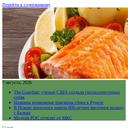
Перейти к содержимому
7 августа, 2026
The Guardian: ученые США создали гипоаллергенных
собак
Названы возможные причины сбоев в Рунете
В Пскове археологи нашли 800-летнее височное кольцо
с Балкан
Модули РОС отделят от МКС
О еде