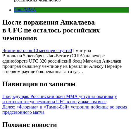
Бокс/MMA
После поражения Анкалаева
в UFC не осталось российских
чемпионов
Чемпионат.com
10 месяцев спустя
0
1 минуты
В ночь на 5 октября в Лас-Вегасе (США) на вечере
единоборств UFC 320 российский боец Магомед Анкалаев
проиграл бывшему чемпиону из Бразилии Алексу Перейре
в первом раунде боя-реванша за титул…
Навигация по записям
Предыдущая:
Российский боец ММА уступил бразильцу
и потерял титул чемпиона UFC в полутяжелом весе
Далее:
«Флорида» и «Тампа-Бэй» устроили побоище во время
предсезонного матча
Похожие новости