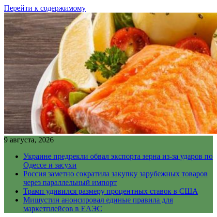
Перейти к содержимому
9 августа, 2026
Украине предрекли обвал экспорта зерна из-за ударов по
Одессе и засухи
Россия заметно сократила закупку зарубежных товаров
через параллельный импорт
Трамп удивился размеру процентных ставок в США
Мишустин анонсировал единые правила для
маркетплейсов в ЕАЭС