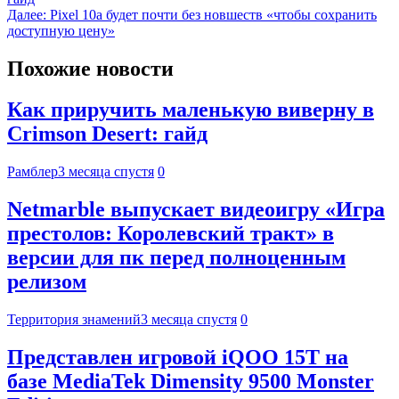
Далее:
Pixel 10a будет почти без новшеств «чтобы сохранить
доступную цену»
Похожие новости
Как приручить маленькую виверну в
Crimson Desert: гайд
Рамблер
3 месяца спустя
0
Netmarble выпускает видеоигру «Игра
престолов: Королевский тракт» в
версии для пк перед полноценным
релизом
Территория знамений
3 месяца спустя
0
Представлен игровой iQOO 15T на
базе MediaTek Dimensity 9500 Monster