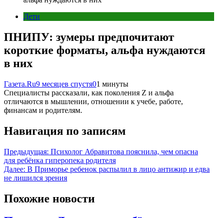
Дети
ПНИПУ: зумеры предпочитают
короткие форматы, альфа нуждаются
в них
Газета.Ru
9 месяцев спустя
0
1 минуты
Специалисты рассказали, как поколения Z и альфа
отличаются в мышлении, отношении к учебе, работе,
финансам и родителям.
Навигация по записям
Предыдущая:
Психолог Абравитова пояснила, чем опасна
для ребёнка гиперопека родителя
Далее:
В Приморье ребенок распылил в лицо антижир и едва
не лишился зрения
Похожие новости