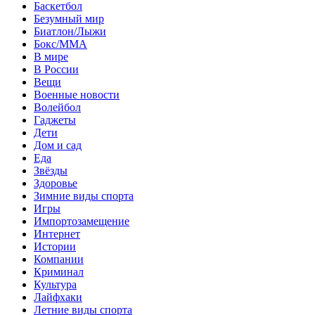
Баскетбол
Безумный мир
Биатлон/Лыжи
Бокс/MMA
В мире
В России
Вещи
Военные новости
Волейбол
Гаджеты
Дети
Дом и сад
Еда
Звёзды
Здоровье
Зимние виды спорта
Игры
Импортозамещение
Интернет
Истории
Компании
Криминал
Культура
Лайфхаки
Летние виды спорта