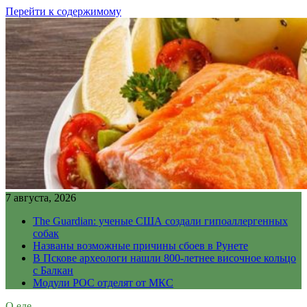
Перейти к содержимому
7 августа, 2026
The Guardian: ученые США создали гипоаллергенных
собак
Названы возможные причины сбоев в Рунете
В Пскове археологи нашли 800-летнее височное кольцо
с Балкан
Модули РОС отделят от МКС
О еде