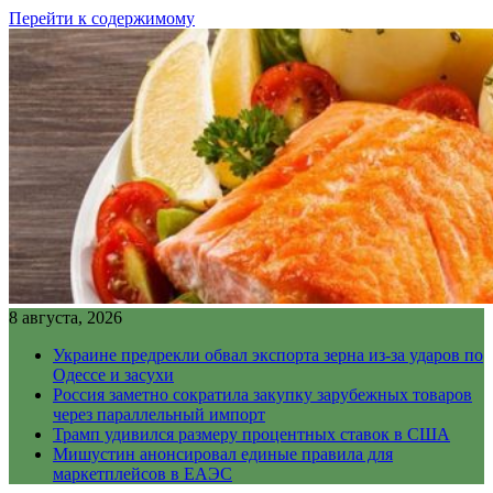
Перейти к содержимому
8 августа, 2026
Украине предрекли обвал экспорта зерна из-за ударов по
Одессе и засухи
Россия заметно сократила закупку зарубежных товаров
через параллельный импорт
Трамп удивился размеру процентных ставок в США
Мишустин анонсировал единые правила для
маркетплейсов в ЕАЭС