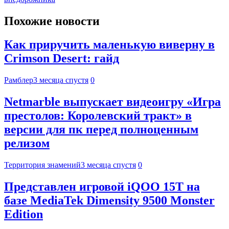
Похожие новости
Как приручить маленькую виверну в
Crimson Desert: гайд
Рамблер
3 месяца спустя
0
Netmarble выпускает видеоигру «Игра
престолов: Королевский тракт» в
версии для пк перед полноценным
релизом
Территория знамений
3 месяца спустя
0
Представлен игровой iQOO 15T на
базе MediaTek Dimensity 9500 Monster
Edition