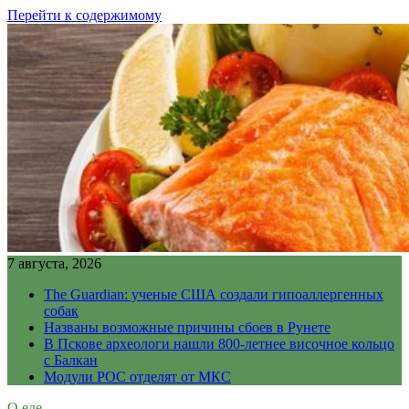
Перейти к содержимому
7 августа, 2026
The Guardian: ученые США создали гипоаллергенных
собак
Названы возможные причины сбоев в Рунете
В Пскове археологи нашли 800-летнее височное кольцо
с Балкан
Модули РОС отделят от МКС
О еде