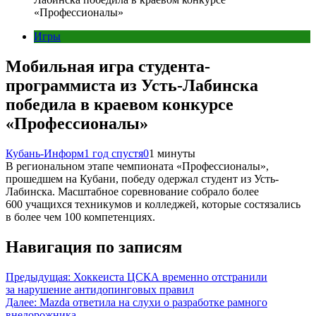
«Профессионалы»
Игры
Мобильная игра студента-
программиста из Усть-Лабинска
победила в краевом конкурсе
«Профессионалы»
Кубань-Информ
1 год спустя
0
1 минуты
В региональном этапе чемпионата «Профессионалы»,
прошедшем на Кубани, победу одержал студент из Усть-
Лабинска. Масштабное соревнование собрало более
600 учащихся техникумов и колледжей, которые состязались
в более чем 100 компетенциях.
Навигация по записям
Предыдущая:
Хоккеиста ЦСКА временно отстранили
за нарушение антидопинговых правил
Далее:
Mazda ответила на слухи о разработке рамного
внедорожника