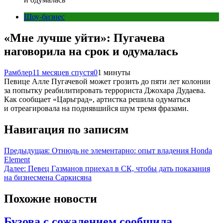
Шоу-бизнес
«Мне лучше уйти»: Пугачева
наговорила на срок и одумалась
Рамблер
11 месяцев спустя
0
1 минуты
Певице Алле Пугачевой может грозить до пяти лет колонии
за попытку реабилитировать террориста Джохара Дудаева.
Как сообщает «Царьград», артистка решила одуматься
и отреагировала на поднявшийся шум тремя фразами.
Навигация по записям
Предыдущая:
Отнюдь не элементарно: опыт владения Honda
Element
Далее:
Певец Газманов приехал в СК, чтобы дать показания
на бизнесмена Саркисяна
Похожие новости
Бузова с сожалением сообщила