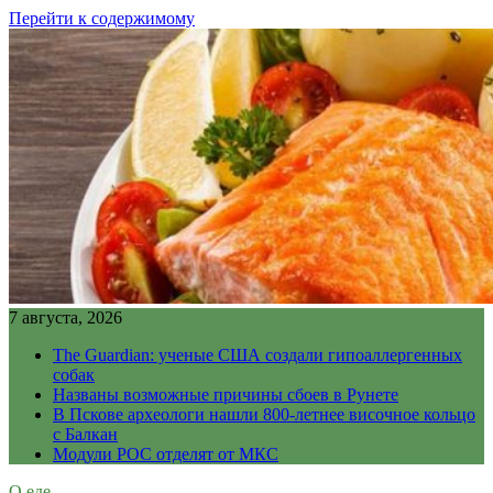
Перейти к содержимому
7 августа, 2026
The Guardian: ученые США создали гипоаллергенных
собак
Названы возможные причины сбоев в Рунете
В Пскове археологи нашли 800-летнее височное кольцо
с Балкан
Модули РОС отделят от МКС
О еде