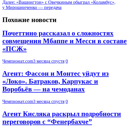
Далее:
«Вашингтон» с Овечкиным обыграл «Коламбус»,
у Мирошниченко — передача
Похожие новости
Почеттино рассказал о сложностях
совмещения Мбаппе и Месси в составе
«ПСЖ»
Чемпионат.com
3 месяца спустя
0
Агент: Фассон и Монтес уйдут из
«Локо». Батраков, Карпукас и
Воробьёв — на чемоданах
Чемпионат.com
3 месяца спустя
0
Агент Кисляка раскрыл подробности
переговоров с “Фенербахче”