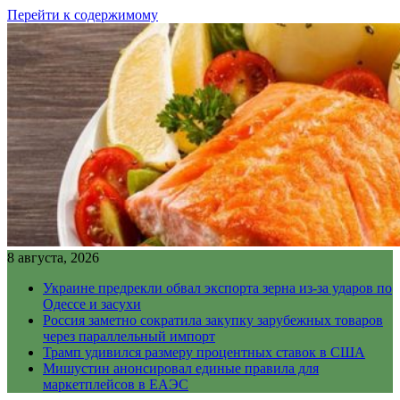
Перейти к содержимому
8 августа, 2026
Украине предрекли обвал экспорта зерна из-за ударов по
Одессе и засухи
Россия заметно сократила закупку зарубежных товаров
через параллельный импорт
Трамп удивился размеру процентных ставок в США
Мишустин анонсировал единые правила для
маркетплейсов в ЕАЭС