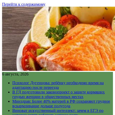
Перейти к содержимому
6 августа, 2026
Психолог Дугенцова: ребёнку необходимо время на
адаптацию после переезда
В ГД подготовили законопроект о защите кормящих
грудью женщин в общественных местах
Минздрав: Более 40% матерей в РФ сохраняют грудное
вскармливание дольше полугода
Виноват искусственный интеллект: зачем в ЕГЭ по