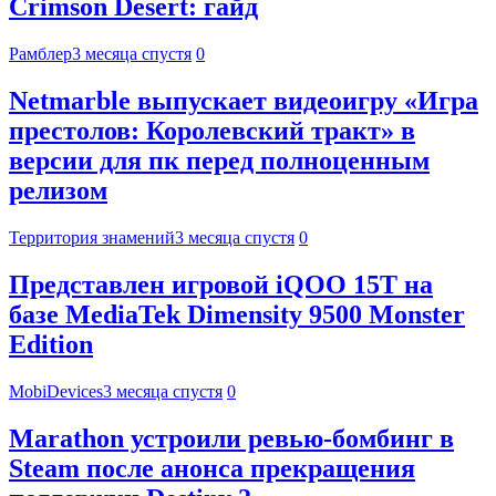
Crimson Desert: гайд
Рамблер
3 месяца спустя
0
Netmarble выпускает видеоигру «Игра
престолов: Королевский тракт» в
версии для пк перед полноценным
релизом
Территория знамений
3 месяца спустя
0
Представлен игровой iQOO 15T на
базе MediaTek Dimensity 9500 Monster
Edition
MobiDevices
3 месяца спустя
0
Marathon устроили ревью-бомбинг в
Steam после анонса прекращения