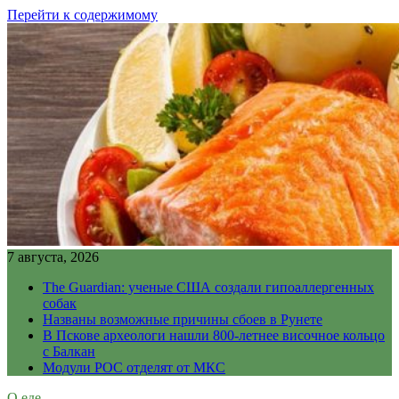
Перейти к содержимому
7 августа, 2026
The Guardian: ученые США создали гипоаллергенных
собак
Названы возможные причины сбоев в Рунете
В Пскове археологи нашли 800-летнее височное кольцо
с Балкан
Модули РОС отделят от МКС
О еде