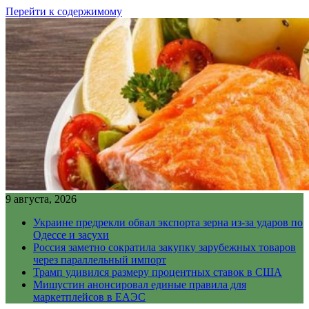
Перейти к содержимому
9 августа, 2026
Украине предрекли обвал экспорта зерна из-за ударов по
Одессе и засухи
Россия заметно сократила закупку зарубежных товаров
через параллельный импорт
Трамп удивился размеру процентных ставок в США
Мишустин анонсировал единые правила для
маркетплейсов в ЕАЭС