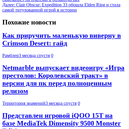
Далее:
Clair Obscur: Expedition 33 обошла Elden Ring и стала
самой титулованной игрой в истории
Похожие новости
Как приручить маленькую виверну в
Crimson Desert: гайд
Рамблер
3 месяца спустя
0
Netmarble выпускает видеоигру «Игра
престолов: Королевский тракт» в
версии для пк перед полноценным
релизом
Территория знамений
3 месяца спустя
0
Представлен игровой iQOO 15T на
базе MediaTek Dimensity 9500 Monster