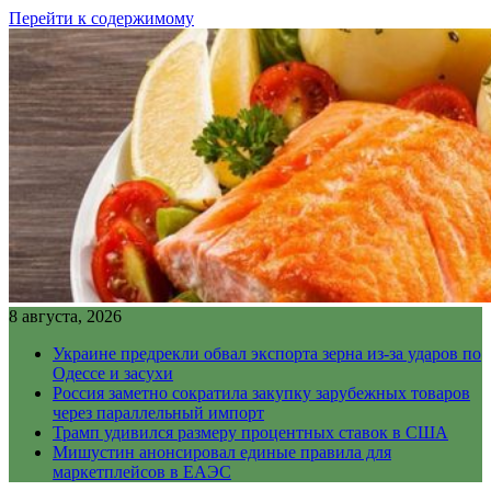
Перейти к содержимому
8 августа, 2026
Украине предрекли обвал экспорта зерна из-за ударов по
Одессе и засухи
Россия заметно сократила закупку зарубежных товаров
через параллельный импорт
Трамп удивился размеру процентных ставок в США
Мишустин анонсировал единые правила для
маркетплейсов в ЕАЭС