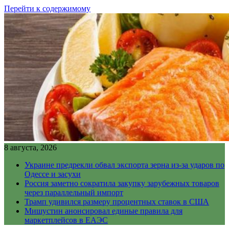
Перейти к содержимому
8 августа, 2026
Украине предрекли обвал экспорта зерна из-за ударов по
Одессе и засухи
Россия заметно сократила закупку зарубежных товаров
через параллельный импорт
Трамп удивился размеру процентных ставок в США
Мишустин анонсировал единые правила для
маркетплейсов в ЕАЭС