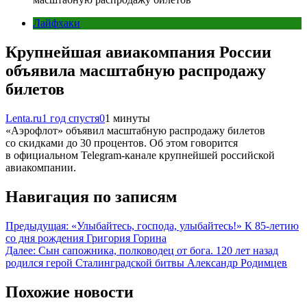
Лайфхаки
Крупнейшая авиакомпания России
объявила масштабную распродажу
билетов
Lenta.ru
1 год спустя
0
1 минуты
«Аэрофлот» объявил масштабную распродажу билетов
со скидками до 30 процентов. Об этом говорится
в официальном Telegram-канале крупнейшей российской
авиакомпании.
Навигация по записям
Предыдущая:
«Улыбайтесь, господа, улыбайтесь!» К 85-летию
со дня рождения Григория Горина
Далее:
Сын сапожника, полководец от бога. 120 лет назад
родился герой Сталинградской битвы Александр Родимцев
Похожие новости