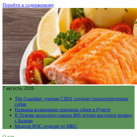
Перейти к содержимому
7 августа, 2026
The Guardian: ученые США создали гипоаллергенных
собак
Названы возможные причины сбоев в Рунете
В Пскове археологи нашли 800-летнее височное кольцо
с Балкан
Модули РОС отделят от МКС
О еде