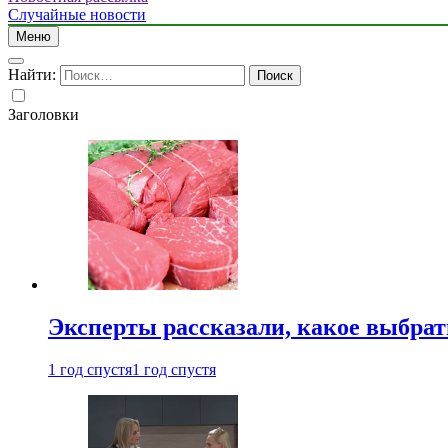
Случайные новости
Меню
Найти:
Заголовки
Эксперты рассказали, какое выбрат
1 год спустя
1 год спустя