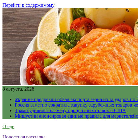
Перейти к содержимому
8 августа, 2026
Украине предрекли обвал экспорта зерна из-за ударов по 
Россия заметно сократила закупку зарубежных товаров ч
Трамп удивился размеру процентных ставок в США
Мишустин анонсировал единые правила для маркетплей
О еде
Новостная рассылка