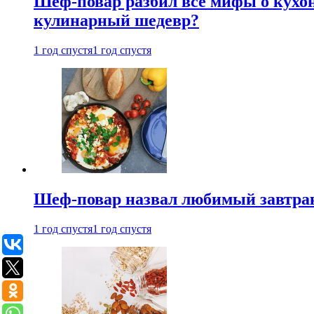
Шеф-повар разбил все мифы о кухонн
кулинарный шедевр?
1 год спустя
1 год спустя
Шеф-повар назвал любимый завтрак 
1 год спустя
1 год спустя