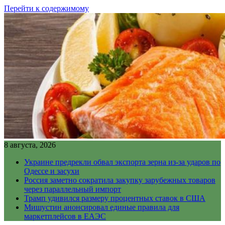
Перейти к содержимому
8 августа, 2026
Украине предрекли обвал экспорта зерна из-за ударов по
Одессе и засухи
Россия заметно сократила закупку зарубежных товаров
через параллельный импорт
Трамп удивился размеру процентных ставок в США
Мишустин анонсировал единые правила для
маркетплейсов в ЕАЭС