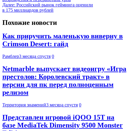
Далее:
Российский рынок гейминга оценили
в 175 миллиардов рублей
Похожие новости
Как приручить маленькую виверну в
Crimson Desert: гайд
Рамблер
3 месяца спустя
0
Netmarble выпускает видеоигру «Игра
престолов: Королевский тракт» в
версии для пк перед полноценным
релизом
Территория знамений
3 месяца спустя
0
Представлен игровой iQOO 15T на
базе MediaTek Dimensity 9500 Monster