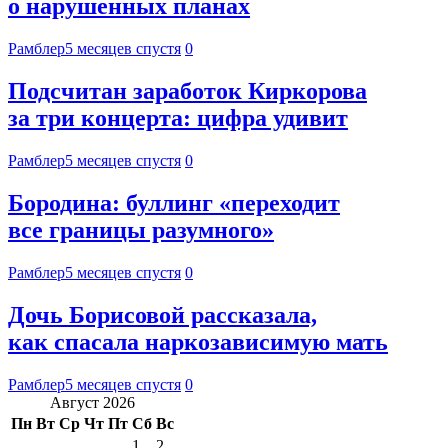
о нарушенных планах
Рамблер
5 месяцев спустя
0
Подсчитан заработок Киркорова
за три концерта: цифра удивит
Рамблер
5 месяцев спустя
0
Бородина: буллинг «переходит
все границы разумного»
Рамблер
5 месяцев спустя
0
Дочь Борисовой рассказала,
как спасала наркозависимую мать
Рамблер
5 месяцев спустя
0
Август 2026
Пн
Вт
Ср
Чт
Пт
Сб
Вс
1
2