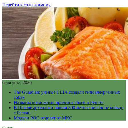
Перейти к содержимому
6 августа, 2026
The Guardian: ученые США создали гипоаллергенных
собак
Названы возможные причины сбоев в Рунете
В Пскове археологи нашли 800-летнее височное кольцо
с Балкан
Модули РОС отделят от МКС
О еде