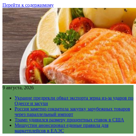
Перейти к содержимому
9 августа, 2026
Украине предрекли обвал экспорта зерна из-за ударов по
Одессе и засухи
Россия заметно сократила закупку зарубежных товаров
через параллельный импорт
Трамп удивился размеру процентных ставок в США
Мишустин анонсировал единые правила для
маркетплейсов в ЕАЭС