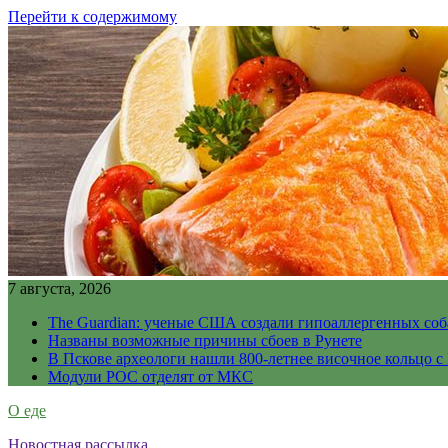
Перейти к содержимому
7 августа, 2026
The Guardian: ученые США создали гипоаллергенных соб
Названы возможные причины сбоев в Рунете
В Пскове археологи нашли 800-летнее височное кольцо с
Модули РОС отделят от МКС
О еде
Новостная рассылка