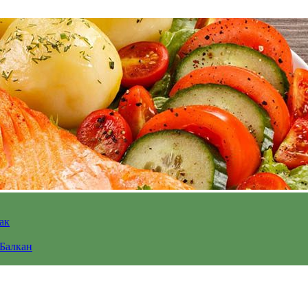
ак
 Балкан