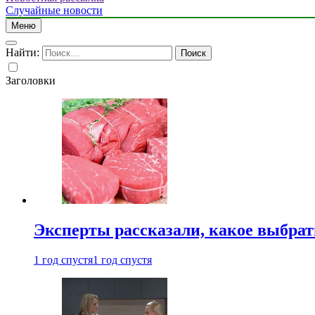
Случайные новости
Меню
Найти:
Заголовки
Эксперты рассказали, какое выбрат
1 год спустя
1 год спустя