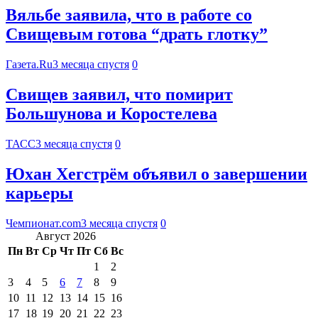
Вяльбе заявила, что в работе со
Свищевым готова “драть глотку”
Газета.Ru
3 месяца спустя
0
Свищев заявил, что помирит
Большунова и Коростелева
ТАСС
3 месяца спустя
0
Юхан Хегстрём объявил о завершении
карьеры
Чемпионат.com
3 месяца спустя
0
Август 2026
Пн
Вт
Ср
Чт
Пт
Сб
Вс
1
2
3
4
5
6
7
8
9
10
11
12
13
14
15
16
17
18
19
20
21
22
23