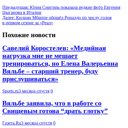
Предыдущая:
Юлия Снигирь показала редкие фото Евгения
Цыганова в Италии
Далее:
Килиан Мбаппе обошёл Роналдо по числу голов
в первом сезоне за «Реал»
Похожие новости
Савелий Коростелев: «Медийная
нагрузка мне не мешает
тренироваться, но Елена Валерьевна
Вяльбе – старший тренер, буду
прислушиваться»
Sports.ru
3 месяца спустя
0
Вяльбе заявила, что в работе со
Свищевым готова “драть глотку”
Газета.Ru
3 месяца спустя
0