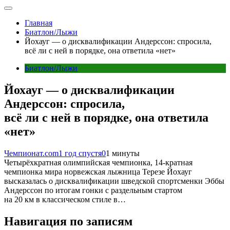
Главная
Биатлон/Лыжи
Йохауг — о дисквалификации Андерссон: спросила,
всё ли с ней в порядке, она ответила «нет»
Биатлон/Лыжи
Йохауг — о дисквалификации
Андерссон: спросила,
всё ли с ней в порядке, она ответила
«нет»
Чемпионат.com
1 год спустя
0
1 минуты
Четырёхкратная олимпийская чемпионка, 14-кратная
чемпионка мира норвежская лыжница Терезе Йохауг
высказалась о дисквалификации шведской спортсменки Эббы
Андерссон по итогам гонки с раздельным стартом
на 20 км в классическом стиле в…
Навигация по записям