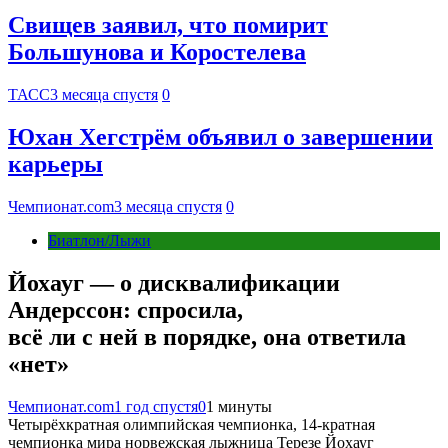
Свищев заявил, что помирит
Большунова и Коростелева
ТАСС
3 месяца спустя
0
Юхан Хегстрём объявил о завершении
карьеры
Чемпионат.com
3 месяца спустя
0
Биатлон/Лыжи
Йохауг — о дисквалификации
Андерссон: спросила,
всё ли с ней в порядке, она ответила
«нет»
Чемпионат.com
1 год спустя
0
1 минуты
Четырёхкратная олимпийская чемпионка, 14-кратная
чемпионка мира норвежская лыжница Терезе Йохауг