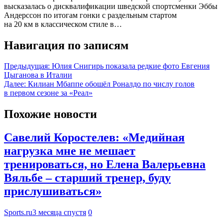
высказалась о дисквалификации шведской спортсменки Эббы
Андерссон по итогам гонки с раздельным стартом
на 20 км в классическом стиле в…
Навигация по записям
Предыдущая:
Юлия Снигирь показала редкие фото Евгения
Цыганова в Италии
Далее:
Килиан Мбаппе обошёл Роналдо по числу голов
в первом сезоне за «Реал»
Похожие новости
Савелий Коростелев: «Медийная
нагрузка мне не мешает
тренироваться, но Елена Валерьевна
Вяльбе – старший тренер, буду
прислушиваться»
Sports.ru
3 месяца спустя
0