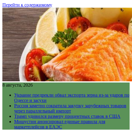
Перейти к содержимому
8 августа, 2026
Украине предрекли обвал экспорта зерна из-за ударов по
Одессе и засухи
Россия заметно сократила закупку зарубежных товаров
через параллельный импорт
Трамп удивился размеру процентных ставок в США
Мишустин анонсировал единые правила для
маркетплейсов в ЕАЭС