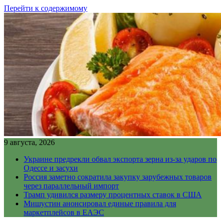
Перейти к содержимому
9 августа, 2026
Украине предрекли обвал экспорта зерна из-за ударов по
Одессе и засухи
Россия заметно сократила закупку зарубежных товаров
через параллельный импорт
Трамп удивился размеру процентных ставок в США
Мишустин анонсировал единые правила для
маркетплейсов в ЕАЭС