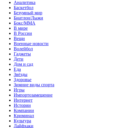
Аналитика
Баскетбол
Безумный мир
Биатлон/Лыжи
Бокс/MMA
В мире
В России
Вещи
Военные новости
Волейбол
Гаджеты
Дети
Дом и сад
Еда
Звёзды
Здоровье
Зимние виды спорта
Игры
Импортозамещение
Интернет
Истории
Компании
Криминал
Культура
Лайфхаки