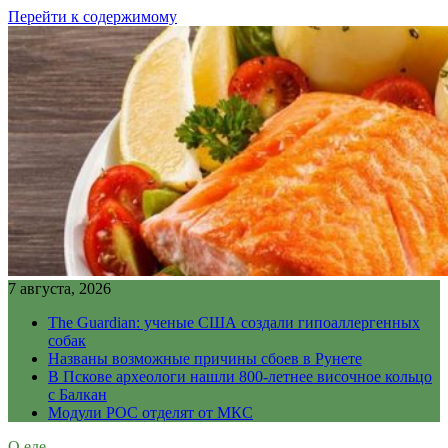
Перейти к содержимому
7 августа, 2026
The Guardian: ученые США создали гипоаллергенных
собак
Названы возможные причины сбоев в Рунете
В Пскове археологи нашли 800-летнее височное кольцо
с Балкан
Модули РОС отделят от МКС
О еде