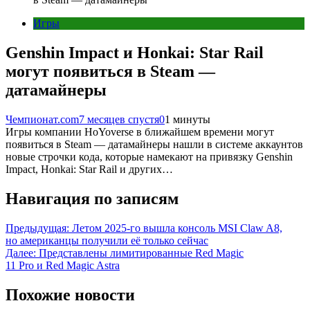
Игры
Genshin Impact и Honkai: Star Rail
могут появиться в Steam —
датамайнеры
Чемпионат.com
7 месяцев спустя
0
1 минуты
Игры компании HoYoverse в ближайшем времени могут
появиться в Steam — датамайнеры нашли в системе аккаунтов
новые строчки кода, которые намекают на привязку Genshin
Impact, Honkai: Star Rail и других…
Навигация по записям
Предыдущая:
Летом 2025-го вышла консоль MSI Claw A8,
но американцы получили её только сейчас
Далее:
Представлены лимитированные Red Magic
11 Pro и Red Magic Astra
Похожие новости