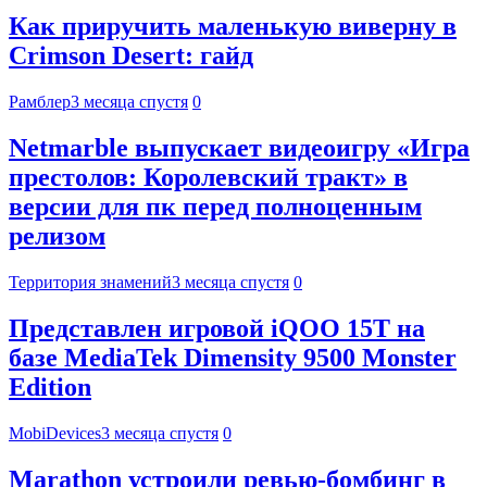
Как приручить маленькую виверну в
Crimson Desert: гайд
Рамблер
3 месяца спустя
0
Netmarble выпускает видеоигру «Игра
престолов: Королевский тракт» в
версии для пк перед полноценным
релизом
Территория знамений
3 месяца спустя
0
Представлен игровой iQOO 15T на
базе MediaTek Dimensity 9500 Monster
Edition
MobiDevices
3 месяца спустя
0
Marathon устроили ревью-бомбинг в