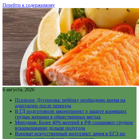
Перейти к содержимому
6 августа, 2026
Психолог Дугенцова: ребёнку необходимо время на
адаптацию после переезда
В ГД подготовили законопроект о защите кормящих
грудью женщин в общественных местах
Минздрав: Более 40% матерей в РФ сохраняют грудное
вскармливание дольше полугода
Виноват искусственный интеллект: зачем в ЕГЭ по