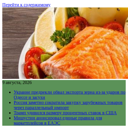
Перейти к содержимому
9 августа, 2026
Украине предрекли обвал экспорта зерна из-за ударов по
Одессе и засухи
Россия заметно сократила закупку зарубежных товаров
через параллельный импорт
Трамп удивился размеру процентных ставок в США
Мишустин анонсировал единые правила для
маркетплейсов в ЕАЭС