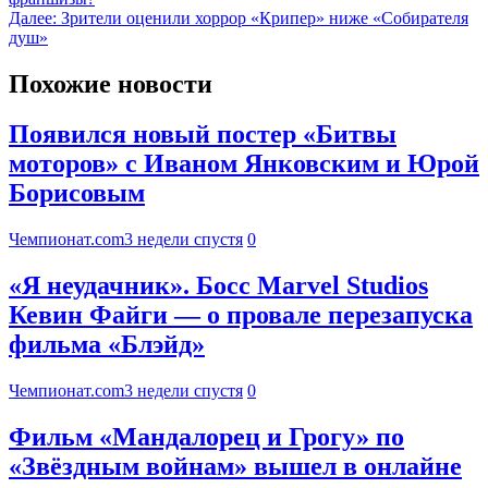
Далее:
Зрители оценили хоррор «Крипер» ниже «Собирателя
душ»
Похожие новости
Появился новый постер «Битвы
моторов» с Иваном Янковским и Юрой
Борисовым
Чемпионат.com
3 недели спустя
0
«Я неудачник». Босс Marvel Studios
Кевин Файги — о провале перезапуска
фильма «Блэйд»
Чемпионат.com
3 недели спустя
0
Фильм «Мандалорец и Грогу» по
«Звёздным войнам» вышел в онлайне