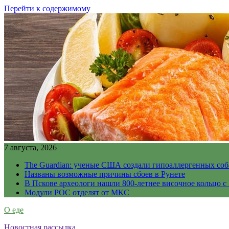
Перейти к содержимому
7 августа, 2026
The Guardian: ученые США создали гипоаллергенных соб
Названы возможные причины сбоев в Рунете
В Пскове археологи нашли 800-летнее височное кольцо с
Модули РОС отделят от МКС
О еде
Новостная рассылка