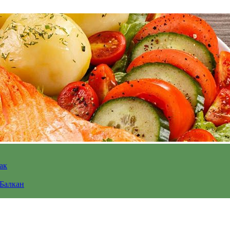
ак
 Балкан