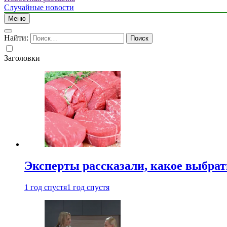
Случайные новости
Меню
Найти:
Заголовки
Эксперты рассказали, какое выбрат
1 год спустя
1 год спустя