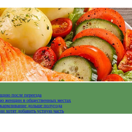
ацию после переезда
дью женщин в общественных местах
скармливание дольше полугода
ии хотят добавить устную часть