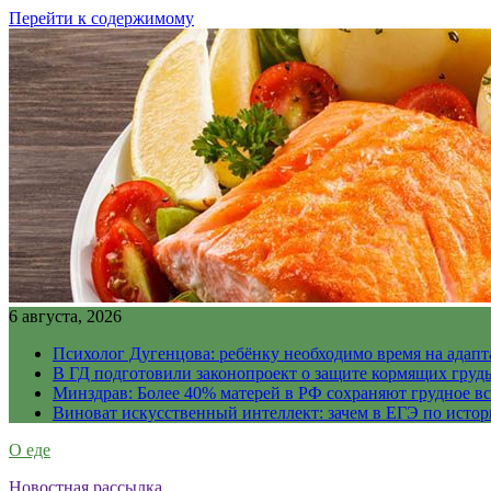
Перейти к содержимому
6 августа, 2026
Психолог Дугенцова: ребёнку необходимо время на адапт
В ГД подготовили законопроект о защите кормящих гру
Минздрав: Более 40% матерей в РФ сохраняют грудное в
Виноват искусственный интеллект: зачем в ЕГЭ по истор
О еде
Новостная рассылка