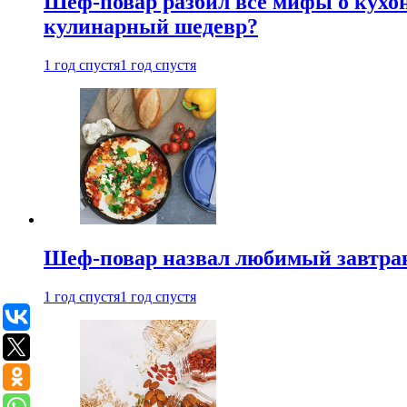
Шеф-повар разбил все мифы о кухонн
кулинарный шедевр?
1 год спустя
1 год спустя
Шеф-повар назвал любимый завтрак 
1 год спустя
1 год спустя