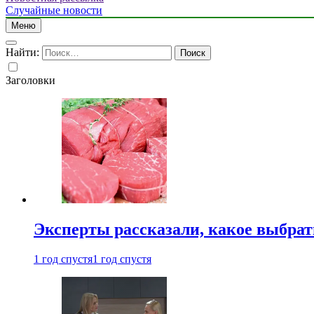
Случайные новости
Меню
Найти:
Заголовки
Эксперты рассказали, какое выбрат
1 год спустя
1 год спустя