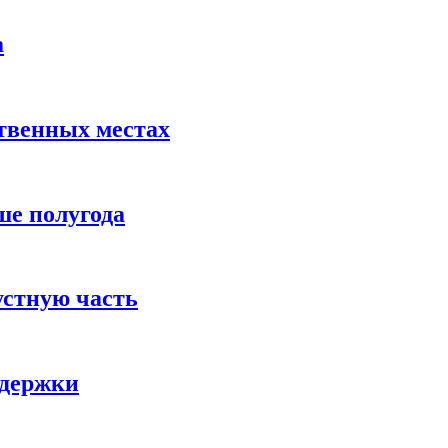
а
твенных местах
ше полугода
устную часть
ддержки