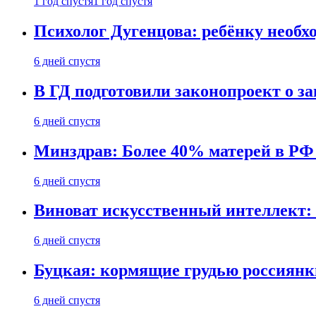
1 год спустя
1 год спустя
Психолог Дугенцова: ребёнку необх
6 дней спустя
В ГД подготовили законопроект о 
6 дней спустя
Минздрав: Более 40% матерей в РФ
6 дней спустя
Виноват искусственный интеллект: 
6 дней спустя
Буцкая: кормящие грудью россиянк
6 дней спустя