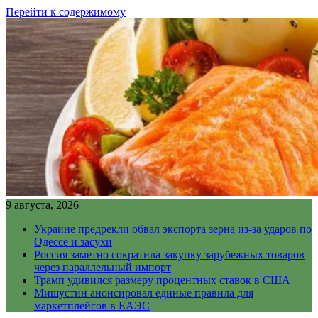
Перейти к содержимому
9 августа, 2026
Украине предрекли обвал экспорта зерна из-за ударов по
Одессе и засухи
Россия заметно сократила закупку зарубежных товаров
через параллельный импорт
Трамп удивился размеру процентных ставок в США
Мишустин анонсировал единые правила для
маркетплейсов в ЕАЭС