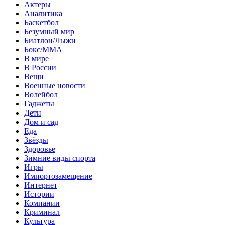
Актеры
Аналитика
Баскетбол
Безумный мир
Биатлон/Лыжи
Бокс/MMA
В мире
В России
Вещи
Военные новости
Волейбол
Гаджеты
Дети
Дом и сад
Еда
Звёзды
Здоровье
Зимние виды спорта
Игры
Импортозамещение
Интернет
Истории
Компании
Криминал
Культура