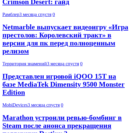
Crimson Desert: гайд
Рамблер
3 месяца спустя
0
Netmarble выпускает видеоигру «Игра
престолов: Королевский тракт» в
версии для пк перед полноценным
релизом
Территория знамений
3 месяца спустя
0
Представлен игровой iQOO 15T на
базе MediaTek Dimensity 9500 Monster
Edition
MobiDevices
3 месяца спустя
0
Marathon устроили ревью-бомбинг в
Steam после анонса прекращения