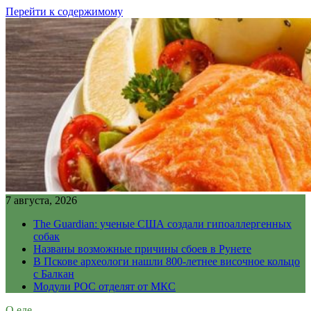
Перейти к содержимому
7 августа, 2026
The Guardian: ученые США создали гипоаллергенных
собак
Названы возможные причины сбоев в Рунете
В Пскове археологи нашли 800-летнее височное кольцо
с Балкан
Модули РОС отделят от МКС
О еде