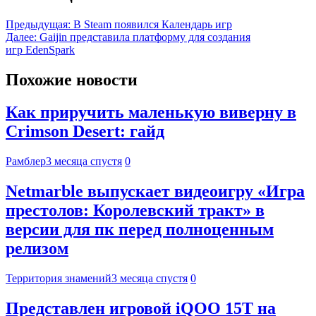
Предыдущая:
В Steam появился Календарь игр
Далее:
Gaijin представила платформу для создания
игр EdenSpark
Похожие новости
Как приручить маленькую виверну в
Crimson Desert: гайд
Рамблер
3 месяца спустя
0
Netmarble выпускает видеоигру «Игра
престолов: Королевский тракт» в
версии для пк перед полноценным
релизом
Территория знамений
3 месяца спустя
0
Представлен игровой iQOO 15T на