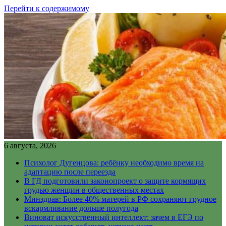
Перейти к содержимому
6 августа, 2026
Психолог Дугенцова: ребёнку необходимо время на
адаптацию после переезда
В ГД подготовили законопроект о защите кормящих
грудью женщин в общественных местах
Минздрав: Более 40% матерей в РФ сохраняют грудное
вскармливание дольше полугода
Виноват искусственный интеллект: зачем в ЕГЭ по