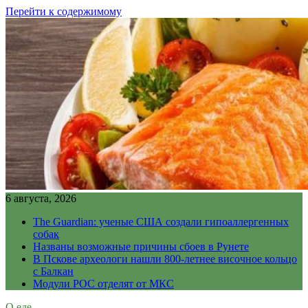
Перейти к содержимому
6 августа, 2026
The Guardian: ученые США создали гипоаллергенных
собак
Названы возможные причины сбоев в Рунете
В Пскове археологи нашли 800-летнее височное кольцо
с Балкан
Модули РОС отделят от МКС
О еде