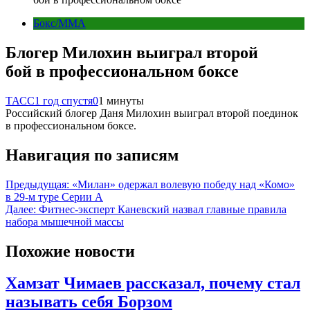
Бокс/MMA
Блогер Милохин выиграл второй
бой в профессиональном боксе
ТАСС
1 год спустя
0
1 минуты
Российский блогер Даня Милохин выиграл второй поединок
в профессиональном боксе.
Навигация по записям
Предыдущая:
«Милан» одержал волевую победу над «Комо»
в 29-м туре Серии А
Далее:
Фитнес-эксперт Каневский назвал главные правила
набора мышечной массы
Похожие новости
Хамзат Чимаев рассказал, почему стал
называть себя Борзом