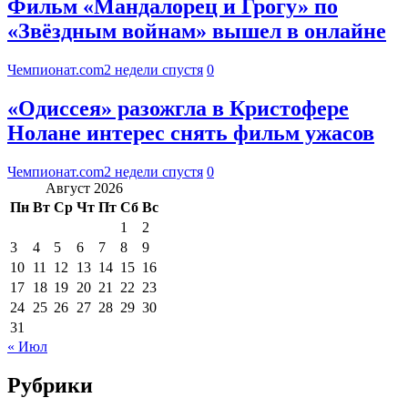
Фильм «Мандалорец и Грогу» по
«Звёздным войнам» вышел в онлайне
Чемпионат.com
2 недели спустя
0
«Одиссея» разожгла в Кристофере
Нолане интерес снять фильм ужасов
Чемпионат.com
2 недели спустя
0
Август 2026
Пн
Вт
Ср
Чт
Пт
Сб
Вс
1
2
3
4
5
6
7
8
9
10
11
12
13
14
15
16
17
18
19
20
21
22
23
24
25
26
27
28
29
30
31
« Июл
Рубрики