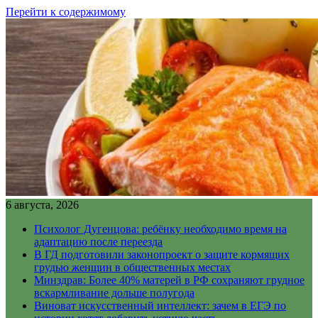
Перейти к содержимому
6 августа, 2026
Психолог Дугенцова: ребёнку необходимо время на
адаптацию после переезда
В ГД подготовили законопроект о защите кормящих
грудью женщин в общественных местах
Минздрав: Более 40% матерей в РФ сохраняют грудное
вскармливание дольше полугода
Виноват искусственный интеллект: зачем в ЕГЭ по